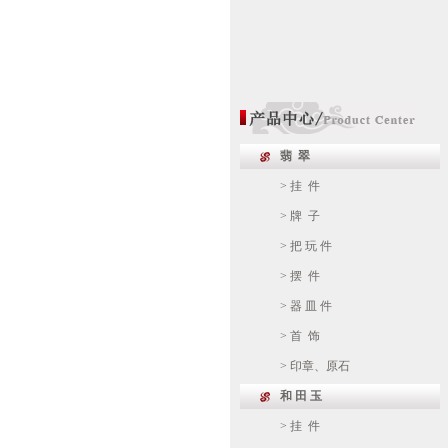
翡 翠
> 挂 件
> 牌 子
> 把 玩 件
> 摆 件
> 器 皿 件
> 首 饰
> 印章、原石
和 田 玉
> 挂 件