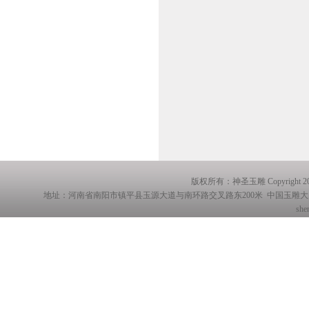
版权所有：神圣玉雕 Copyright 20
地址：河南省南阳市镇平县玉源大道与南环路交叉路东200米 中国玉雕大师创意园玉展厅 
she