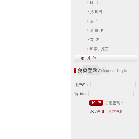
> 牌 子
> 把 玩 件
> 摆 件
> 器 皿 件
> 首 饰
> 印章、原石
其 他
用户名：
密 码：
忘记密码？
还没注册，立即注册