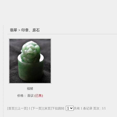
翡翠 > 印章、原石
福猪
价格： 面议
(已售)
[首页]
[上一页]
1
[下一页]
[末页]
下拉跳转:
共有 1 条记录 页次 : 1/1