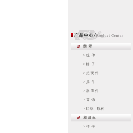
翡 翠
> 挂 件
> 牌 子
> 把 玩 件
> 摆 件
> 器 皿 件
> 首 饰
> 印章、原石
和 田 玉
> 挂 件