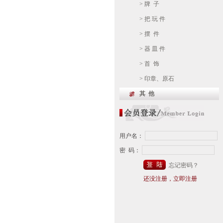
> 牌 子
> 把 玩 件
> 摆 件
> 器 皿 件
> 首 饰
> 印章、原石
其 他
用户名：
密 码：
忘记密码？
还没注册，立即注册