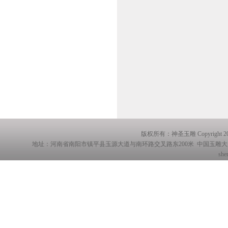
版权所有：神圣玉雕 Copyright 20
地址：河南省南阳市镇平县玉源大道与南环路交叉路东200米 中国玉雕大师创意园玉展厅 
she