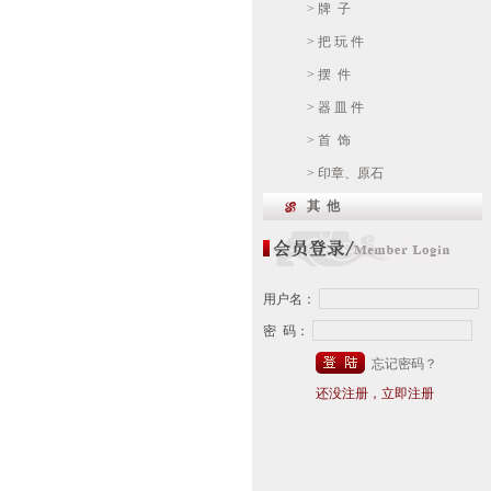
> 牌 子
> 把 玩 件
> 摆 件
> 器 皿 件
> 首 饰
> 印章、原石
其 他
用户名：
密 码：
忘记密码？
还没注册，立即注册