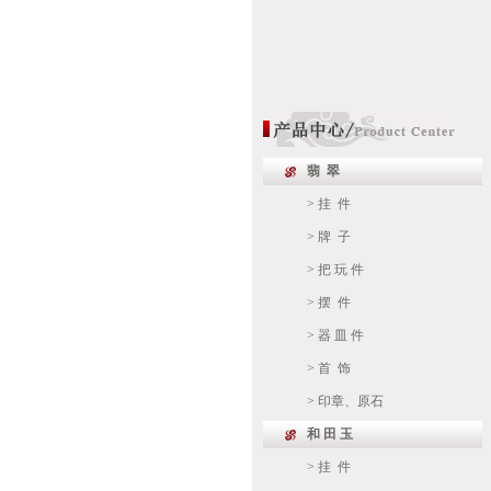
翡 翠
> 挂 件
> 牌 子
> 把 玩 件
> 摆 件
> 器 皿 件
> 首 饰
> 印章、原石
和 田 玉
> 挂 件